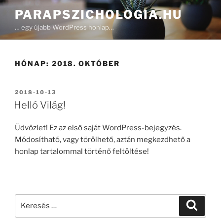
Tartalomhoz
PARAPSZICHOLOGIA.HU
… egy újabb WordPress honlap…
HÓNAP:
2018. OKTÓBER
BEKÜLDVE:
2018-10-13
Helló Világ!
Üdvözlet! Ez az első saját WordPress-bejegyzés.
Módosítható, vagy törölhető, aztán megkezdhető a
honlap tartalommal történő feltöltése!
Keresés
Keresé
a