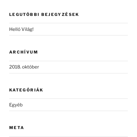
következő
kifejezésre:
LEGUTÓBBI BEJEGYZÉSEK
Helló Világ!
ARCHÍVUM
2018. október
KATEGÓRIÁK
Egyéb
META